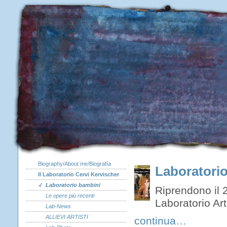
Biography/About me/Biografía
Laboratorio
Il Laboratorio Cervi Kervischer
Laboratorio bambini
Riprendono il 2
Le opere più recenti
Laboratorio Art
Lab-News
ALLIEVI ARTISTI
continua…