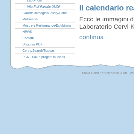
Lab-Photo
Il calendario r
Villa Folli Farfalle 08/09
Galleria immagini/Gallery/Fotos
Ecco le immagini del
Multimedia
Laboratorio Cervi K
Mostre e Performance/Exhibitions
NEWS
continua…
Contatti
Di più su PCK...
Cerca/Search/Buscar
PCK - Sax e progetti musicali
Paolo Cervi Kervischer © 2008 - Val