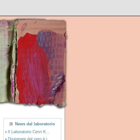
News dal laboratorio
Il Laboratorio Cervi K…
Disegnare dal vero è i…