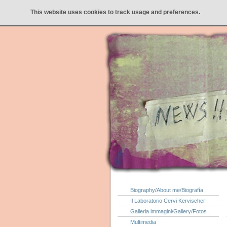
This website uses cookies to track usage and preferences.
Biography/About me/Biografía
Il Laboratorio Cervi Kervischer
Galleria immagini/Gallery/Fotos
Multimedia