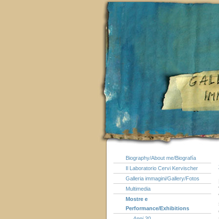
Biography/About me/Biografía
Il Laboratorio Cervi Kervischer
Galleria immagini/Gallery/Fotos
Multimedia
Mostre e
Performance/Exhibitions
Anni 20