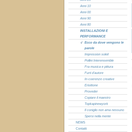
Anni 10
Anni 00
Anni 90
Anni 80
INSTALLAZIONI E
PERFORMANCE
Ecco da dove vengono le
parole
Impression soleil
Pollini Interensemble
Fra musica e pittura
Furti d'autore
In-coerenze creative
Erisittone
Proveder
Copiare il maestro
Topkapinewyork
Il coniglio non ama nessuno
Spersi nella mente
NEWS
Contatti