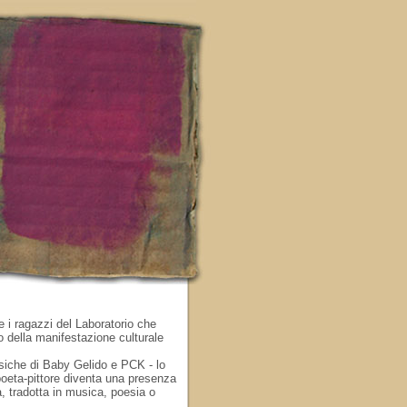
 i ragazzi del Laboratorio che
o della manifestazione culturale
usiche di Baby Gelido e PCK - lo
 poeta-pittore diventa una presenza
a, tradotta in musica, poesia o