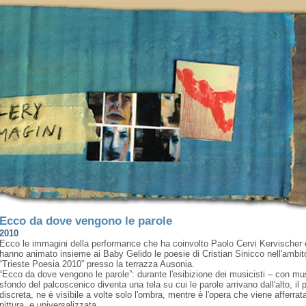
Ecco da dove vengono le parole
2010
Ecco le immagini della performance che ha coinvolto Paolo Cervi Kervischer e
hanno animato insieme ai Baby Gelido le poesie di Cristian Sinicco nell'ambit
“Trieste Poesia 2010” presso la terrazza Ausonia.
“Ecco da dove vengono le parole”: durante l'esibizione dei musicisti – con m
sfondo del palcoscenico diventa una tela su cui le parole arrivano dall'alto, il
discreta, ne è visibile a volte solo l'ombra, mentre è l'opera che viene afferrat
pittura, e universalizzata.