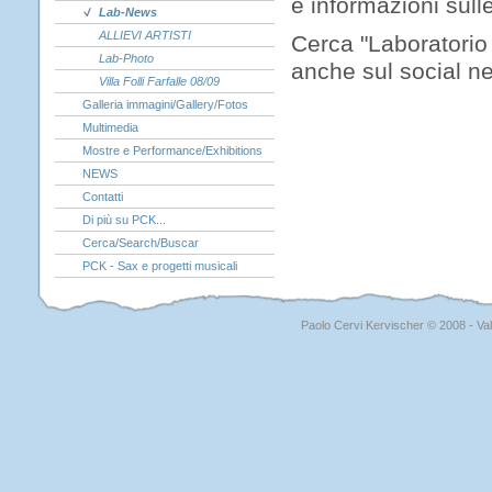
e informazioni sulle
Lab-News
ALLIEVI ARTISTI
Cerca "Laboratorio
Lab-Photo
anche sul social n
Villa Folli Farfalle 08/09
Galleria immagini/Gallery/Fotos
Multimedia
Mostre e Performance/Exhibitions
NEWS
Contatti
Di più su PCK...
Cerca/Search/Buscar
PCK - Sax e progetti musicali
Paolo Cervi Kervischer © 2008 - Val