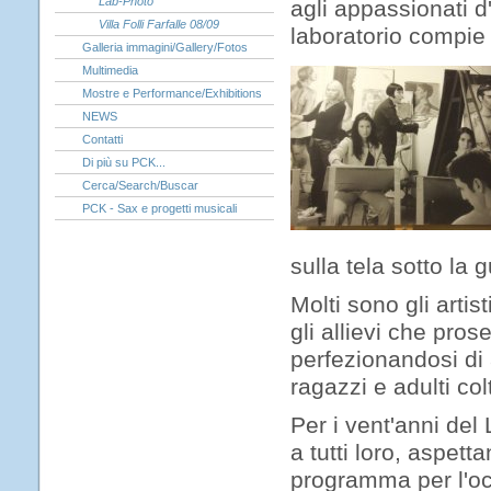
Lab-Photo
agli appassionati d
Villa Folli Farfalle 08/09
laboratorio compie 
Galleria immagini/Gallery/Fotos
Multimedia
Mostre e Performance/Exhibitions
NEWS
Contatti
Di più su PCK...
Cerca/Search/Buscar
PCK - Sax e progetti musicali
sulla tela sotto la 
Molti sono gli artis
gli allievi che pro
perfezionandosi di 
ragazzi e adulti col
Per i vent'anni del
a tutti loro, aspett
programma per l'oc