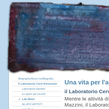
Biography/About me/Biografía
Una vita per l'
Il Laboratorio Cervi Kervischer
Laboratorio bambini
il Laboratorio Ce
Le opere più recenti
Mentre le attività d
Lab-News
Mazzini, il Laborato
ALLIEVI ARTISTI