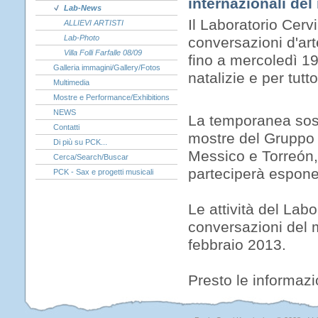
internazionali del
Lab-News
Il Laboratorio Cervi
ALLIEVI ARTISTI
Lab-Photo
conversazioni d'art
Villa Folli Farfalle 08/09
fino a mercoledì 1
Galleria immagini/Gallery/Fotos
natalizie e per tutt
Multimedia
Mostre e Performance/Exhibitions
NEWS
La temporanea sosp
Contatti
mostre del Gruppo 
Di più su PCK...
Messico e Torreón,
Cerca/Search/Buscar
parteciperà espon
PCK - Sax e progetti musicali
Le attività del Labo
conversazioni del 
febbraio 2013.
Presto le informazi